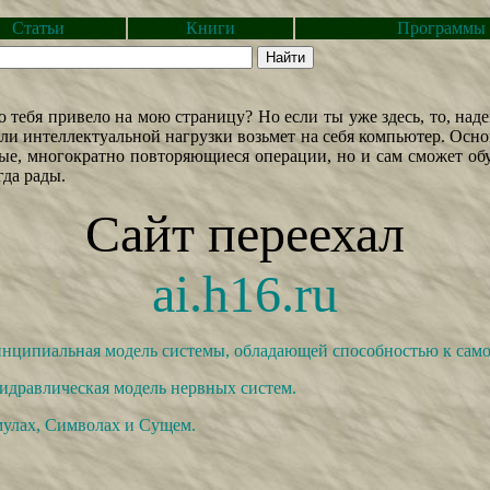
Статьи
Книги
Программы
тебя привело на мою страницу? Но если ты уже здесь, то, надею
сли интеллектуальной нагрузки возьмет на себя компьютер. Осн
пные, многократно повторяющиеся операции, но и сам сможет об
гда рады.
Сайт переехал
ai.h16.ru
нципиальная модель системы, обладающей способностью к сам
идравлическая модель нервных систем.
улах, Символах и Сущем.